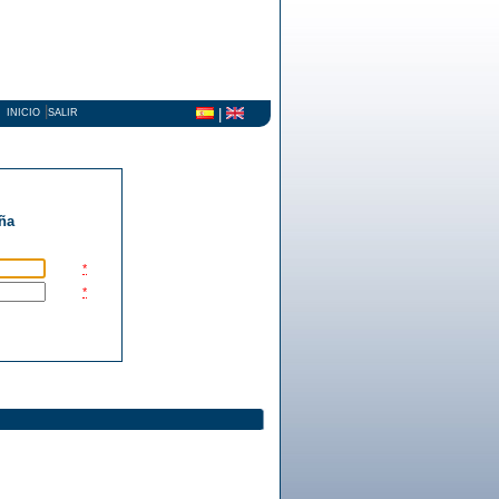
|
|
INICIO
SALIR
ña
*
*